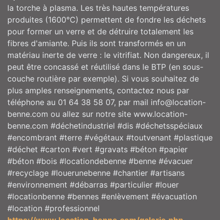
la torche à plasma. Les très hautes températures
produites (1600°C) permettent de fondre les déchets
pour former un verre et de détruire totalement les
fibres d'amiante. Puis ils sont transformés en un
matériau inerte de verre : le vitrifiat. Non dangereux, il
peut être concassé et réutilisé dans le BTP (en sous-
couche routière par exemple). Si vous souhaitez de
plus amples renseignements, contactez nous par
téléphone au 01 64 38 58 07, par mail info@location-
benne.com ou allez sur notre site www.location-
benne.com #déchetindustriel #dis #déchetsspéciaux
#encombrant #terre #végétaux #toutvenant #plastique
#déchet #carton #vert #gravats #béton #papier
#béton #bois #locationdebenne #benne #évacuer
#recyclage #louerunebenne #chantier #artisans
#environnement #débarras #particulier #louer
#locationbenne #bennes #enlèvement #évacuation
#location #professionnel
https://www.location-benne.com/galerie.php