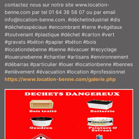
contactez nous sur notre site www.location-
benne.com par tel 01 64 38 58 07 ou par email
info@location-benne.com. #déchetindustriel #dis
#déchetsspéciaux #encombrant #terre #végétaux
#toutvenant #plastique #déchet #carton #vert
#gravats #béton #papier #béton #bois
#locationdebenne #benne #évacuer #recyclage
#louerunebenne #chantier #artisans #environnement
#débarras #particulier #louer #locationbenne #bennes
#enlèvement #évacuation #location #professionnel
https://www.location-benne.com/galerie.php