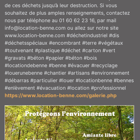
de ces déchets jusqu’à leur destruction. Si vous
souhaitez de plus amples renseignements, contactez
nous par téléphone au 01 60 62 23 16, par mail
info@location-benne.com ou allez sur notre site
www.location-benne.com #déchetindustriel #dis
#déchetsspéciaux #encombrant #terre #végétaux
#toutvenant #plastique #déchet #carton #vert
#gravats #béton #papier #béton #bois
#locationdebenne #benne #évacuer #recyclage
#louerunebenne #chantier #artisans #environnement
#débarras #particulier #louer #locationbenne #bennes
#enlèvement #évacuation #location #professionnel
https://www.location-benne.com/galerie.php