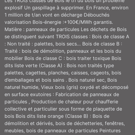
Les TROIS classes de Bois le tri du bois un problème
explosif Un gaspillage à supprimer. En France, environ
1 million de t/an vont en décharge Débouchés
valorisation Bois-énergie :+100€/MWh garantis.
Matière : panneaux de particules Les déchets de Bois
se distinguent suivant TROIS classes : Bois de classe A
: Non traité : palettes, bois secs… Bois de classe B :
Traité : bois de démolition, panneaux et les bois du
mobilier Bois de classe C : bois traiter toxique Bois
dits liste verte (Classe A) : Bois non traités type
palettes, cagettes, planches, caisses, cageots, bois
d’emballages et bois sains . Bois naturel sec, Bois
naturel humide, Vieux bois (gris) oxydé et décomposé
en surface exutoires : Fabrication de panneaux de
particules , Production de chaleur pour chaufferie
collective et particulier sous forme de plaquette de
bois Bois dits liste orange (Classe B) : Bois de
démolition et dérivés, bois de déchetteries, fenêtres,
meubles, bois de panneaux de particules Peintures