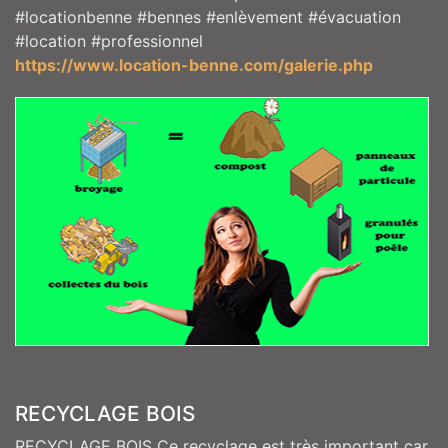
#locationbenne #bennes #enlèvement #évacuation
#location #professionnel
https://www.location-benne.com/galerie.php
RECYCLAGE BOIS
RECYCLAGE BOIS Ce recyclage est très important car