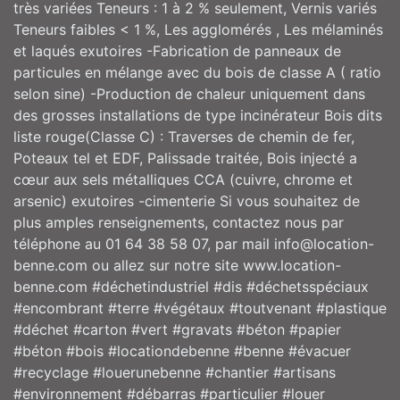
très variées Teneurs : 1 à 2 % seulement, Vernis variés
Teneurs faibles < 1 %, Les agglomérés , Les mélaminés
et laqués exutoires -Fabrication de panneaux de
particules en mélange avec du bois de classe A ( ratio
selon sine) -Production de chaleur uniquement dans
des grosses installations de type incinérateur Bois dits
liste rouge(Classe C) : Traverses de chemin de fer,
Poteaux tel et EDF, Palissade traitée, Bois injecté a
cœur aux sels métalliques CCA (cuivre, chrome et
arsenic) exutoires -cimenterie Si vous souhaitez de
plus amples renseignements, contactez nous par
téléphone au 01 64 38 58 07, par mail info@location-
benne.com ou allez sur notre site www.location-
benne.com #déchetindustriel #dis #déchetsspéciaux
#encombrant #terre #végétaux #toutvenant #plastique
#déchet #carton #vert #gravats #béton #papier
#béton #bois #locationdebenne #benne #évacuer
#recyclage #louerunebenne #chantier #artisans
#environnement #débarras #particulier #louer