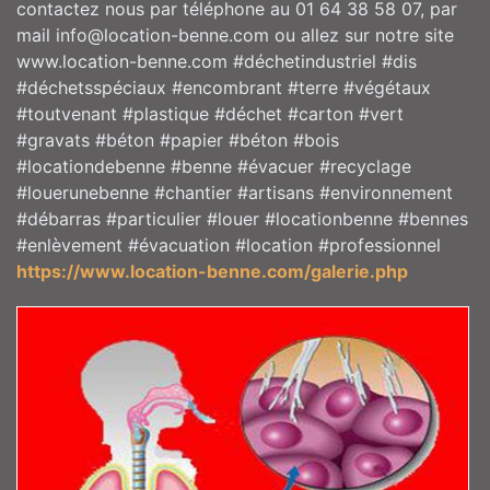
contactez nous par téléphone au 01 64 38 58 07, par
mail info@location-benne.com ou allez sur notre site
www.location-benne.com #déchetindustriel #dis
#déchetsspéciaux #encombrant #terre #végétaux
#toutvenant #plastique #déchet #carton #vert
#gravats #béton #papier #béton #bois
#locationdebenne #benne #évacuer #recyclage
#louerunebenne #chantier #artisans #environnement
#débarras #particulier #louer #locationbenne #bennes
#enlèvement #évacuation #location #professionnel
https://www.location-benne.com/galerie.php