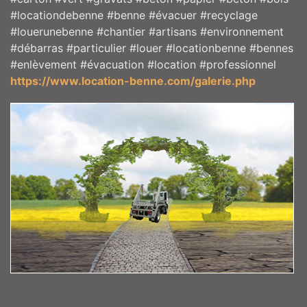
#locationdebenne #benne #évacuer #recyclage
#louerunebenne #chantier #artisans #environnement
#débarras #particulier #louer #locationbenne #bennes
#enlèvement #évacuation #location #professionnel
https://www.location-benne.com/galerie.php