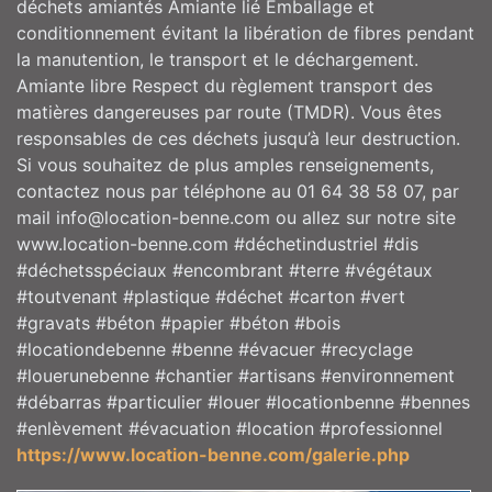
déchets amiantés Amiante lié Emballage et
conditionnement évitant la libération de fibres pendant
la manutention, le transport et le déchargement.
Amiante libre Respect du règlement transport des
matières dangereuses par route (TMDR). Vous êtes
responsables de ces déchets jusqu’à leur destruction.
Si vous souhaitez de plus amples renseignements,
contactez nous par téléphone au 01 64 38 58 07, par
mail info@location-benne.com ou allez sur notre site
www.location-benne.com #déchetindustriel #dis
#déchetsspéciaux #encombrant #terre #végétaux
#toutvenant #plastique #déchet #carton #vert
#gravats #béton #papier #béton #bois
#locationdebenne #benne #évacuer #recyclage
#louerunebenne #chantier #artisans #environnement
#débarras #particulier #louer #locationbenne #bennes
#enlèvement #évacuation #location #professionnel
https://www.location-benne.com/galerie.php