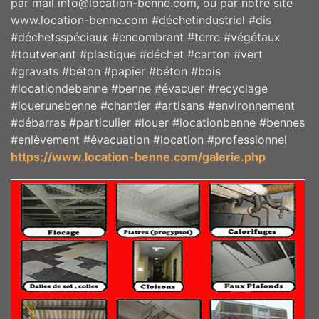
par mail info@location-benne.com, ou par notre site
www.location-benne.com #déchetindustriel #dis
#déchetsspéciaux #encombrant #terre #végétaux
#toutvenant #plastique #déchet #carton #vert
#gravats #béton #papier #béton #bois
#locationdebenne #benne #évacuer #recyclage
#louerunebenne #chantier #artisans #environnement
#débarras #particulier #louer #locationbenne #bennes
#enlèvement #évacuation #location #professionnel
https://www.location-benne.com/galerie.php