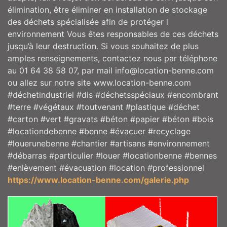
élimination, être éliminer en installation de stockage
des déchets spécialisée afin de protéger l
environnement Vous êtes responsables de ces déchets
jusqu’à leur destruction. Si vous souhaitez de plus
amples renseignements, contactez nous par téléphone
au 01 64 38 58 07, par mail info@location-benne.com
ou allez sur notre site www.location-benne.com
#déchetindustriel #dis #déchetsspéciaux #encombrant
#terre #végétaux #toutvenant #plastique #déchet
#carton #vert #gravats #béton #papier #béton #bois
#locationdebenne #benne #évacuer #recyclage
#louerunebenne #chantier #artisans #environnement
#débarras #particulier #louer #locationbenne #bennes
#enlèvement #évacuation #location #professionnel
https://www.location-benne.com/galerie.php