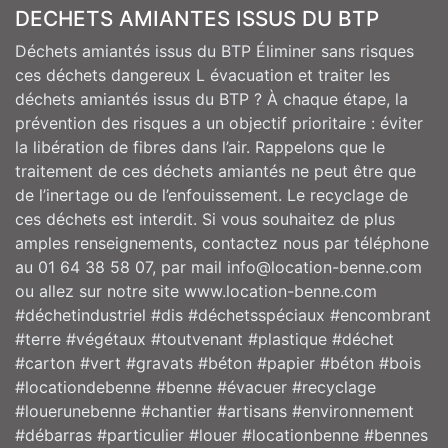
DECHETS AMIANTES ISSUS DU BTP
Déchets amiantés issus du BTP Éliminer sans risques
ces déchets dangereux L évacuation et traiter les
déchets amiantés issus du BTP ? À chaque étape, la
prévention des risques a un objectif prioritaire : éviter
la libération de fibres dans l’air. Rappelons que le
traitement de ces déchets amiantés ne peut être que
de l’inertage ou de l’enfouissement. Le recyclage de
ces déchets est interdit. Si vous souhaitez de plus
amples renseignements, contactez nous par téléphone
au 01 64 38 58 07, par mail info@location-benne.com
ou allez sur notre site www.location-benne.com
#déchetindustriel #dis #déchetsspéciaux #encombrant
#terre #végétaux #toutvenant #plastique #déchet
#carton #vert #gravats #béton #papier #béton #bois
#locationdebenne #benne #évacuer #recyclage
#louerunebenne #chantier #artisans #environnement
#débarras #particulier #louer #locationbenne #bennes