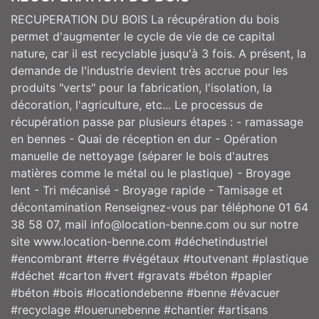
RECUPERATION DU BOIS La récupération du bois
permet d'augmenter le cycle de vie de ce capital
nature, car il est recyclable jusqu'à 3 fois. A présent, la
demande de l'industrie devient très accrue pour les
produits "verts" pour la fabrication, l'isolation, la
décoration, l'agriculture, etc... Le processus de
récupération passe par plusieurs étapes : - ramassage
en bennes - Quai de réception en dur - Opération
manuelle de nettoyage (séparer le bois d'autres
matières comme le métal ou le plastique) - Broyage
lent - Tri mécanisé - Broyage rapide - Tamisage et
décontamination Renseignez-vous par téléphone 01 64
38 58 07, mail info@location-benne.com ou sur notre
site www.location-benne.com #déchetindustriel
#encombrant #terre #végétaux #toutvenant #plastique
#déchet #carton #vert #gravats #béton #papier
#béton #bois #locationdebenne #benne #évacuer
#recyclage #louerunebenne #chantier #artisans