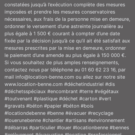
constatées jusqu’à l’exécution complète des mesures
imposées et prendre les mesures conservatoires
nécessaires, aux frais de la personne mise en demeure,
ordonner le versement d’une astreinte journalière au
plus égale à 1 500 € courant à compter d’une date
fixée par la décision jusqu’à ce qu’il ait été satisfait aux
mesures prescrites par la mise en demeure, ordonner
le paiement d’une amende au plus égale à 150 000 €.
Si vous souhaitez de plus amples renseignements,
contactez nous par téléphone au 01 60 62 23 16, par
mail info@location-benne.com ou allez sur notre site
www.location-benne.com #déchetindustriel #dis
#déchetsspéciaux #encombrant #terre #végétaux
#toutvenant #plastique #déchet #carton #vert
#gravats #béton #papier #béton #bois
#locationdebenne #benne #évacuer #recyclage
#louerunebenne #chantier #artisans #environnement
#débarras #particulier #louer #locationbenne #bennes
#enlèvement #évacuation #location #professionnel