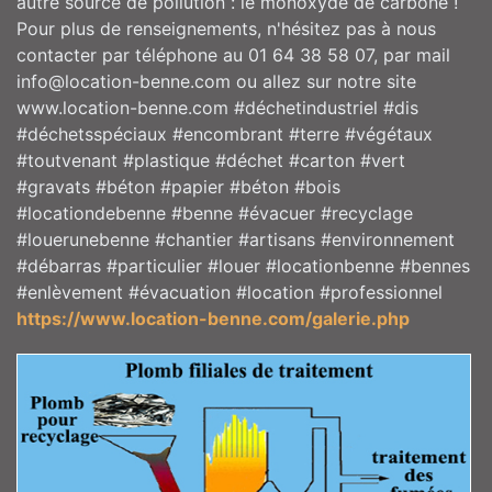
autre source de pollution : le monoxyde de carbone !
Pour plus de renseignements, n'hésitez pas à nous
contacter par téléphone au 01 64 38 58 07, par mail
info@location-benne.com ou allez sur notre site
www.location-benne.com #déchetindustriel #dis
#déchetsspéciaux #encombrant #terre #végétaux
#toutvenant #plastique #déchet #carton #vert
#gravats #béton #papier #béton #bois
#locationdebenne #benne #évacuer #recyclage
#louerunebenne #chantier #artisans #environnement
#débarras #particulier #louer #locationbenne #bennes
#enlèvement #évacuation #location #professionnel
https://www.location-benne.com/galerie.php