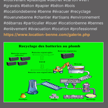
#gravats #béton #papier #béton #bois
#locationdebenne #benne #évacuer #recyclage
#louerunebenne #chantier #artisans #environnement
#débarras #particulier #louer #locationbenne #bennes
#enlèvement #évacuation #location #professionnel
https://www.location-benne.com/galerie.php