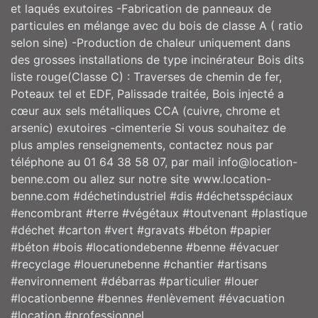
et laqués exutoires -Fabrication de panneaux de
particules en mélange avec du bois de classe A ( ratio
selon sine) -Production de chaleur uniquement dans
des grosses installations de type incinérateur Bois dits
liste rouge(Classe C) : Traverses de chemin de fer,
Poteaux tel et EDF, Palissade traitée, Bois injecté a
cœur aux sels métalliques CCA (cuivre, chrome et
arsenic) exutoires -cimenterie Si vous souhaitez de
plus amples renseignements, contactez nous par
téléphone au 01 64 38 58 07, par mail info@location-
benne.com ou allez sur notre site www.location-
benne.com #déchetindustriel #dis #déchetsspéciaux
#encombrant #terre #végétaux #toutvenant #plastique
#déchet #carton #vert #gravats #béton #papier
#béton #bois #locationdebenne #benne #évacuer
#recyclage #louerunebenne #chantier #artisans
#environnement #débarras #particulier #louer
#locationbenne #bennes #enlèvement #évacuation
#location #professionnel