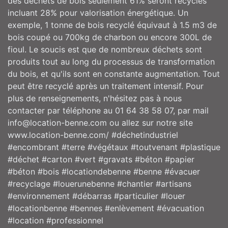
des déchets de bois seulement 61% seront recyclés
incluant 28% pour valorisation énergétique. Un
exemple, 1 tonne de bois recyclé équivaut à 1.5 m3 de
bois coupé ou 700kg de charbon ou encore 300L de
fioul. Le soucis est que de nombreux déchets sont
produits tout au long du processus de transformation
du bois, et qu'ils sont en constante augmentation. Tout
peut être recyclé après un traitement intensif. Pour
plus de renseignements, n'hésitez pas à nous
contacter par téléphone au 01 64 38 58 07, par mail
info@location-benne.com ou allez sur notre site
www.location-benne.com/ #déchetindustriel
#encombrant #terre #végétaux #toutvenant #plastique
#déchet #carton #vert #gravats #béton #papier
#béton #bois #locationdebenne #benne #évacuer
#recyclage #louerunebenne #chantier #artisans
#environnement #débarras #particulier #louer
#locationbenne #bennes #enlèvement #évacuation
#location #professionnel