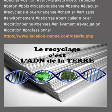
#déchet #carton #vert #gravats #béton #papier
#béton #bois #locationdebenne #benne #évacuer
#recyclage #louerunebenne #chantier #artisans
#environnement #débarras #particulier #louer
#locationbenne #bennes #enlèvement #évacuation
#location #professionnel
https://www.location-benne.com/galerie.php