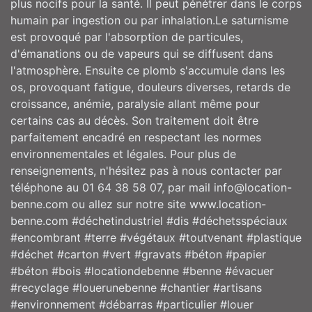
plus nocifs pour la santé. Il peut pénétrer dans le corps
humain par ingestion ou par inhalation.Le saturnisme
est provoqué par l'absorption de particules,
d'émanations ou de vapeurs qui se diffusent dans
l'atmosphère. Ensuite ce plomb s'accumule dans les
os, provoquant fatigue, douleurs diverses, retards de
croissance, anémie, paralysie allant même pour
certains cas au décès. Son traitement doit être
parfaitement encadré en respectant les normes
environnementales et légales. Pour plus de
renseignements, n'hésitez pas à nous contacter par
téléphone au 01 64 38 58 07, par mail info@location-
benne.com ou allez sur notre site www.location-
benne.com #déchetindustriel #dis #déchetsspéciaux
#encombrant #terre #végétaux #toutvenant #plastique
#déchet #carton #vert #gravats #béton #papier
#béton #bois #locationdebenne #benne #évacuer
#recyclage #louerunebenne #chantier #artisans
#environnement #débarras #particulier #louer