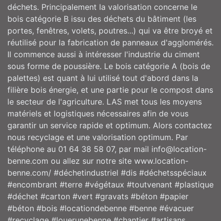
déchets. Principalement la valorisation concerne le
bois catégorie B issu des déchets du bâtiment (les
portes, fenêtres, volets, poutres...) qui va être broyé et
réutilisé pour la fabrication de panneaux d'agglomérés.
Il commence aussi à intéresser l'industrie du ciment
sous forme de poussière. Le bois catégorie A (bois de
palettes) est quant à lui utilisé tout d'abord dans la
filière bois énergie, et une partie pour le compost dans
le secteur de l'agriculture. LAS met tous les moyens
matériels et logistiques nécessaires afin de vous
garantir un service rapide et optimum. Alors contactez
nous recyclage et une valorisation optimum. Par
téléphone au 01 64 38 58 07, par mail info@location-
benne.com ou allez sur notre site www.location-
benne.com/ #déchetindustriel #dis #déchetsspéciaux
#encombrant #terre #végétaux #toutvenant #plastique
#déchet #carton #vert #gravats #béton #papier
#béton #bois #locationdebenne #benne #évacuer
#recyclage #louerunebenne #chantier #artisans