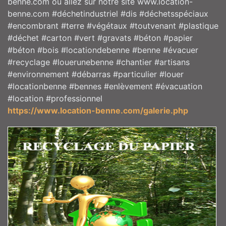
benne.com ou allez sur notre site www.location-
benne.com #déchetindustriel #dis #déchetsspéciaux
#encombrant #terre #végétaux #toutvenant #plastique
#déchet #carton #vert #gravats #béton #papier
#béton #bois #locationdebenne #benne #évacuer
#recyclage #louerunebenne #chantier #artisans
#environnement #débarras #particulier #louer
#locationbenne #bennes #enlèvement #évacuation
#location #professionnel
https://www.location-benne.com/galerie.php